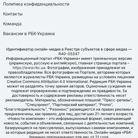
Политика конфиденциальности
Контакты
Команда
Вакансии в РБК-Украина
Идентификатор онлайн-медиа в Реестре субъектов в сфере медиа —
R40-05347
Информационный портал «РБК-Украина» имеет трехязычную версию
(украинскую, русскую и английскую), главная страница портала –
https://www.rbc.ua
. Фотографии, изображения принадлежат их
правообладателям. Все фотографии на Портале, авторами которых
являются журналисты РБК-Украина, размещены на условиях лицензии
Creative Commons Attribution 4.0 International. Редакция РБК-Украина
может не разделять точку зрения авторов. Оценочные суждения не
подлежат опровержению и подтверждению их правдивости. За
достоверность и содержание рекламы ответственность несет
рекламодатель. Материалы, обозначенные плашкой: "Пресс-релизы",
"Спецпроект", "Партнерский материал", "Promo",
"Благотворительность", "Резонанс" размещаются на правах рекламы и
предназначены, как правило, для лиц, достигших 21-летнего возраста.
«Новости компании» – это информационный формат, охватывающий
новости, события и объявления, связанные с деятельностью компаний,
базирующиеся на прессрелизах, выпускаемых самими компаниями, и
за которые редакция не несет ответственности. Онлайн-медиа «РБК-
Украина» предназначено для лиц от 21 года.