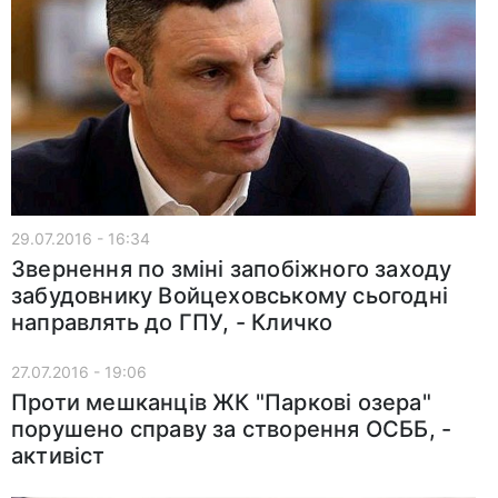
29.07.2016 - 16:34
Звернення по зміні запобіжного заходу
забудовнику Войцеховському сьогодні
направлять до ГПУ, - Кличко
27.07.2016 - 19:06
Проти мешканців ЖК "Паркові озера"
порушено справу за створення ОСББ, -
активіст