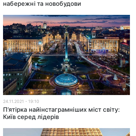
набережні та новобудови
24.11.2021 - 19:10
П’ятірка найінстаграмніших міст світу:
Київ серед лідерів