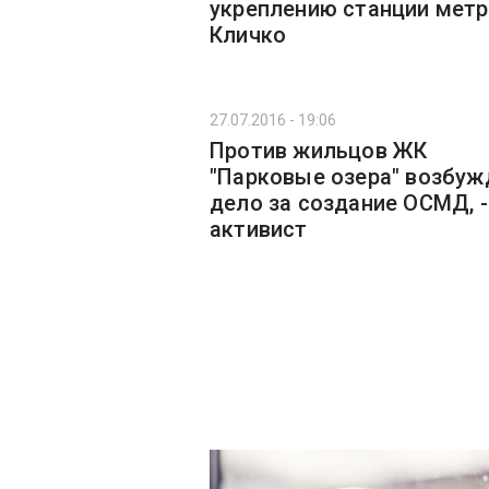
укреплению станции метро
Кличко
27.07.2016 - 19:06
Против жильцов ЖК
"Парковые озера" возбуж
дело за создание ОСМД, -
активист