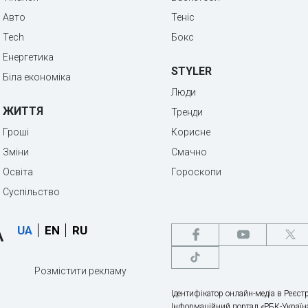
Авто
Теніс
Tech
Бокс
Енергетика
STYLER
Біла економіка
Люди
ЖИТТЯ
Тренди
Гроші
Корисне
Зміни
Смачно
Освіта
Гороскопи
Суспільство
UA
EN
RU
Розмістити рекламу
Ідентифікатор онлайн-медіа в Реєстр
Інформаційний портал «РБК-Україна