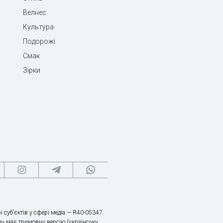
Велнес
Культура
Подорожі
Смак
Зірки
і суб’єктів у сфері медіа — R40-05347
» має тримовну версію (українську,