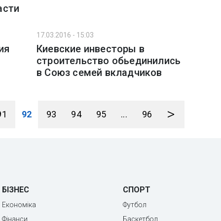
асти
17.03.2016 - 15:03
ия
Киевские инвесторы в
строительство обьединились
в Союз семей вкладчиков
>
91
92
93
94
95
...
96
БІЗНЕС
СПОРТ
Економіка
Футбол
Фінанси
Баскетбол