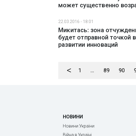
может существенно возр
22.03.2016 - 18:01
Микитась: зона отчужден
будет отправной точкой в
развитии инноваций
<
1
...
89
90
НОВИНИ
Новини України
Війна в Україні