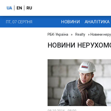
UA
EN
RU
НОВИНИ
АНАЛІТИКА
ПТ, 07 СЕРПНЯ
РБК-Україна
»
Realty
» Новини неру
НОВИНИ НЕРУХОМ