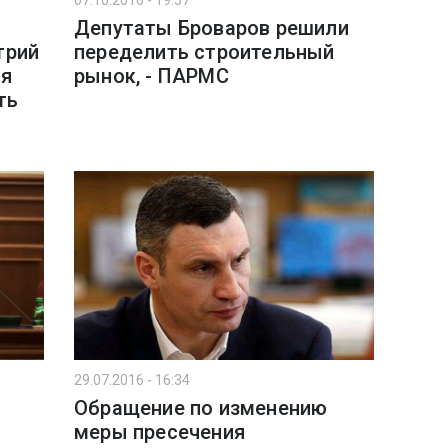
07.10.2016 - 19:57
Депутаты Броваров решили
трий
переделить строительный
ая
рынок, - ПАРМС
ть
29.07.2016 - 16:34
Обращение по изменению
меры пресечения