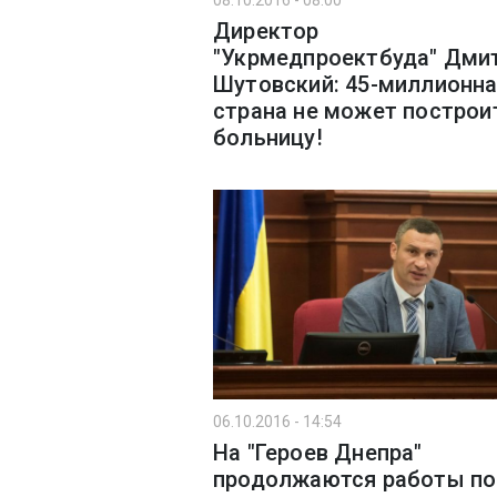
08.10.2016 - 08:00
Директор
"Укрмедпроектбуда" Дми
Шутовский: 45-миллионн
страна не может построи
больницу!
06.10.2016 - 14:54
На "Героев Днепра"
продолжаются работы по