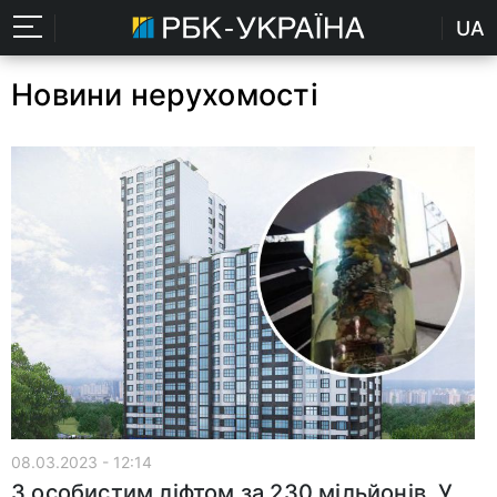
UA
Новини нерухомості
08.03.2023 - 12:14
З особистим ліфтом за 230 мільйонів. У