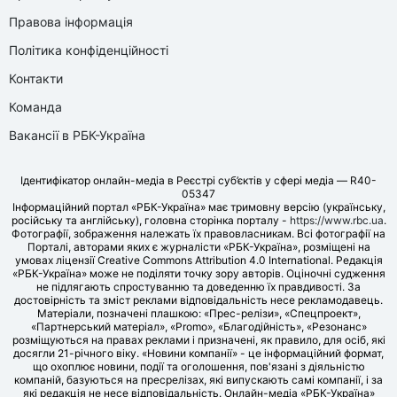
Правова інформація
Політика конфіденційності
Контакти
Команда
Вакансії в РБК-Україна
Ідентифікатор онлайн-медіа в Реєстрі суб’єктів у сфері медіа — R40-
05347
Інформаційний портал «РБК-Україна» має тримовну версію (українську,
російську та англійську), головна сторінка порталу -
https://www.rbc.ua
.
Фотографії, зображення належать їх правовласникам. Всі фотографії на
Порталі, авторами яких є журналісти «РБК-Україна», розміщені на
умовах ліцензії Creative Commons Attribution 4.0 International. Редакція
«РБК-Україна» може не поділяти точку зору авторів. Оціночні судження
не підлягають спростуванню та доведенню їх правдивості. За
достовірність та зміст реклами відповідальність несе рекламодавець.
Матеріали, позначені плашкою: «Прес-релізи», «Спецпроект»,
«Партнерський матеріал», «Promo», «Благодійність», «Резонанс»
розміщуються на правах реклами і призначені, як правило, для осіб, які
досягли 21-річного віку. «Новини компанії» - це інформаційний формат,
що охоплює новини, події та оголошення, пов'язані з діяльністю
компаній, базуються на пресрелізах, які випускають самі компанії, і за
які редакція не несе відповідальність. Онлайн-медіа «РБК-Україна»