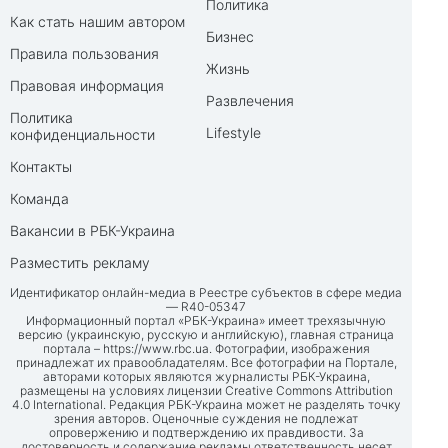
Политика
Как стать нашим автором
Бизнес
Правила пользования
Жизнь
Правовая информация
Развлечения
Политика
Lifestyle
конфиденциальности
Контакты
Команда
Вакансии в РБК-Украина
Разместить рекламу
Идентификатор онлайн-медиа в Реестре субъектов в сфере медиа
— R40-05347
Информационный портал «РБК-Украина» имеет трехязычную
версию (украинскую, русскую и английскую), главная страница
портала –
https://www.rbc.ua
. Фотографии, изображения
принадлежат их правообладателям. Все фотографии на Портале,
авторами которых являются журналисты РБК-Украина,
размещены на условиях лицензии Creative Commons Attribution
4.0 International. Редакция РБК-Украина может не разделять точку
зрения авторов. Оценочные суждения не подлежат
опровержению и подтверждению их правдивости. За
достоверность и содержание рекламы ответственность несет