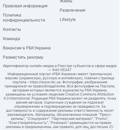
Жизнь
Правовая информация
Развлечения
Политика
Lifestyle
конфиденциальности
Контакты
Команда
Вакансии в РБК-Украина
Разместить рекламу
Идентификатор онлайн-медиа в Реестре субъектов в сфере медиа
— R40-05347
Информационный портал «РБК-Украина» имеет трехязычную
версию (украинскую, русскую и английскую), главная страница
портала –
https://www.rbc.ua
. Фотографии, изображения
принадлежат их правообладателям. Все фотографии на Портале,
авторами которых являются журналисты РБК-Украина,
размещены на условиях лицензии Creative Commons Attribution
4.0 International. Редакция РБК-Украина может не разделять точку
зрения авторов. Оценочные суждения не подлежат
опровержению и подтверждению их правдивости. За
достоверность и содержание рекламы ответственность несет
рекламодатель. Материалы, обозначенные плашкой: "Пресс-
релизы", "Спецпроект", "Партнерский материал", "Promo",
"Благотворительность", "Резонанс" размещаются на правах
рекламы и предназначены, как правило, для лиц, достигших 21-