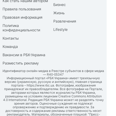
Как стать нашим автором
Бизнес
Правила пользования
Жизнь
Правовая информация
Развлечения
Политика
Lifestyle
конфиденциальности
Контакты
Команда
Вакансии в РБК-Украина
Разместить рекламу
Идентификатор онлайн-медиа в Реестре субъектов в сфере медиа
— R40-05347
Информационный портал «РБК-Украина» имеет трехязычную
версию (украинскую, русскую и английскую), главная страница
портала –
https://www.rbc.ua
. Фотографии, изображения
принадлежат их правообладателям. Все фотографии на Портале,
авторами которых являются журналисты РБК-Украина,
размещены на условиях лицензии Creative Commons Attribution
4.0 International. Редакция РБК-Украина может не разделять точку
зрения авторов. Оценочные суждения не подлежат
опровержению и подтверждению их правдивости. За
достоверность и содержание рекламы ответственность несет
рекламодатель. Материалы, обозначенные плашкой: "Пресс-