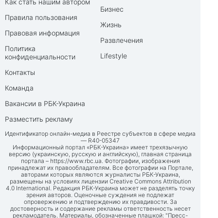
Как стать нашим автором
Бизнес
Правила пользования
Жизнь
Правовая информация
Развлечения
Политика
Lifestyle
конфиденциальности
Контакты
Команда
Вакансии в РБК-Украина
Разместить рекламу
Идентификатор онлайн-медиа в Реестре субъектов в сфере медиа
— R40-05347
Информационный портал «РБК-Украина» имеет трехязычную
версию (украинскую, русскую и английскую), главная страница
портала –
https://www.rbc.ua
. Фотографии, изображения
принадлежат их правообладателям. Все фотографии на Портале,
авторами которых являются журналисты РБК-Украина,
размещены на условиях лицензии Creative Commons Attribution
4.0 International. Редакция РБК-Украина может не разделять точку
зрения авторов. Оценочные суждения не подлежат
опровержению и подтверждению их правдивости. За
достоверность и содержание рекламы ответственность несет
рекламодатель. Материалы, обозначенные плашкой: "Пресс-