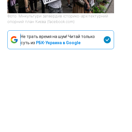
Фото: Мінкультури затвердив історико-архітектурний
опорний план Києва (facebook.com)
Не трать время на шум! Читай только
суть из
РБК-Украина в Google