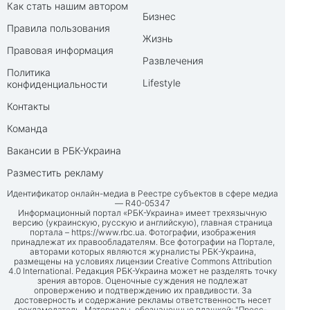
Как стать нашим автором
Бизнес
Правила пользования
Жизнь
Правовая информация
Развлечения
Политика
Lifestyle
конфиденциальности
Контакты
Команда
Вакансии в РБК-Украина
Разместить рекламу
Идентификатор онлайн-медиа в Реестре субъектов в сфере медиа
— R40-05347
Информационный портал «РБК-Украина» имеет трехязычную
версию (украинскую, русскую и английскую), главная страница
портала –
https://www.rbc.ua
. Фотографии, изображения
принадлежат их правообладателям. Все фотографии на Портале,
авторами которых являются журналисты РБК-Украина,
размещены на условиях лицензии Creative Commons Attribution
4.0 International. Редакция РБК-Украина может не разделять точку
зрения авторов. Оценочные суждения не подлежат
опровержению и подтверждению их правдивости. За
достоверность и содержание рекламы ответственность несет
рекламодатель. Материалы, обозначенные плашкой: "Пресс-