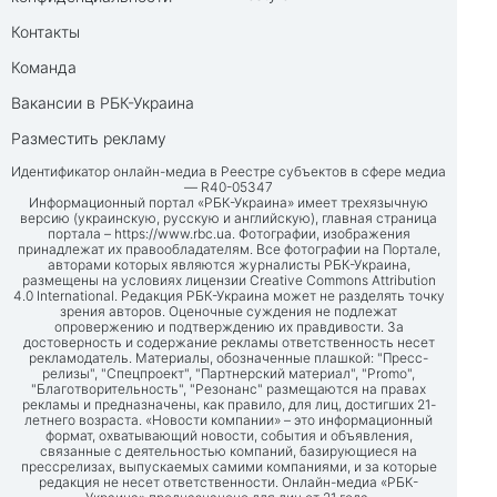
Контакты
Команда
Вакансии в РБК-Украина
Разместить рекламу
Идентификатор онлайн-медиа в Реестре субъектов в сфере медиа
— R40-05347
Информационный портал «РБК-Украина» имеет трехязычную
версию (украинскую, русскую и английскую), главная страница
портала –
https://www.rbc.ua
. Фотографии, изображения
принадлежат их правообладателям. Все фотографии на Портале,
авторами которых являются журналисты РБК-Украина,
размещены на условиях лицензии Creative Commons Attribution
4.0 International. Редакция РБК-Украина может не разделять точку
зрения авторов. Оценочные суждения не подлежат
опровержению и подтверждению их правдивости. За
достоверность и содержание рекламы ответственность несет
рекламодатель. Материалы, обозначенные плашкой: "Пресс-
релизы", "Спецпроект", "Партнерский материал", "Promo",
"Благотворительность", "Резонанс" размещаются на правах
рекламы и предназначены, как правило, для лиц, достигших 21-
летнего возраста. «Новости компании» – это информационный
формат, охватывающий новости, события и объявления,
связанные с деятельностью компаний, базирующиеся на
прессрелизах, выпускаемых самими компаниями, и за которые
редакция не несет ответственности. Онлайн-медиа «РБК-