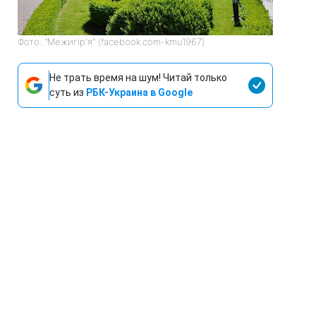
Фото: "Межигір'я" (facebook.com-kmu1967)
Не трать время на шум! Читай только
суть из
РБК-Украина в Google