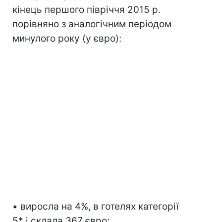
кінець першого півріччя 2015 р.
порівняно з аналогічним періодом
минулого року (у євро):
• виросла на 4%, в готелях категорії
5* і склала 367 євро;