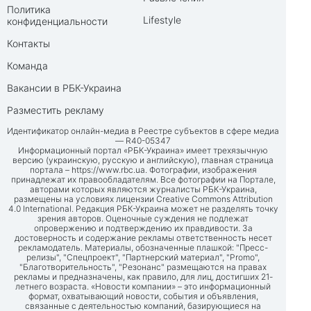
Политика
Lifestyle
конфиденциальности
Контакты
Команда
Вакансии в РБК-Украина
Разместить рекламу
Идентификатор онлайн-медиа в Реестре субъектов в сфере медиа
— R40-05347
Информационный портал «РБК-Украина» имеет трехязычную
версию (украинскую, русскую и английскую), главная страница
портала –
https://www.rbc.ua
. Фотографии, изображения
принадлежат их правообладателям. Все фотографии на Портале,
авторами которых являются журналисты РБК-Украина,
размещены на условиях лицензии Creative Commons Attribution
4.0 International. Редакция РБК-Украина может не разделять точку
зрения авторов. Оценочные суждения не подлежат
опровержению и подтверждению их правдивости. За
достоверность и содержание рекламы ответственность несет
рекламодатель. Материалы, обозначенные плашкой: "Пресс-
релизы", "Спецпроект", "Партнерский материал", "Promo",
"Благотворительность", "Резонанс" размещаются на правах
рекламы и предназначены, как правило, для лиц, достигших 21-
летнего возраста. «Новости компании» – это информационный
формат, охватывающий новости, события и объявления,
связанные с деятельностью компаний, базирующиеся на