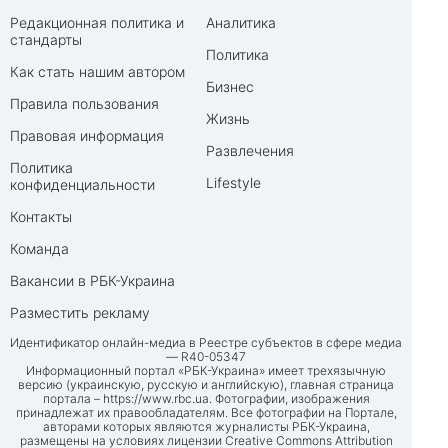
Редакционная политика и
Аналитика
стандарты
Политика
Как стать нашим автором
Бизнес
Правила пользования
Жизнь
Правовая информация
Развлечения
Политика
Lifestyle
конфиденциальности
Контакты
Команда
Вакансии в РБК-Украина
Разместить рекламу
Идентификатор онлайн-медиа в Реестре субъектов в сфере медиа
— R40-05347
Информационный портал «РБК-Украина» имеет трехязычную
версию (украинскую, русскую и английскую), главная страница
портала –
https://www.rbc.ua
. Фотографии, изображения
принадлежат их правообладателям. Все фотографии на Портале,
авторами которых являются журналисты РБК-Украина,
размещены на условиях лицензии Creative Commons Attribution