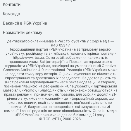
Контакти
Команда
Вакансії в РБК-Україна
Розмістити рекламу
Ідентифікатор онлайн-медіа в Реєстрі суб’єктів у сфері медіа —
R40-05347
Інформаційний портал «РБК-Україна» має тримовну версію
(українську, російську та англійську), головна сторінка порталу -
https://www.rbc.ua
. Фотографії, зображення належать їх
правовласникам. Всі фотографії на Порталі, авторами яких є
журналісти «РБК-Україна», розміщені на умовах ліцензії Creative
Commons Attribution 4.0 International. Редакція «РБК-Україна» може
не поділяти точку зору авторів. Оціночні судження не підлягають
спростуванню та доведенню їх правдивості. За достовірність та
зміст реклами відповідальність несе рекламодавець. Матеріали,
позначені плашкою: «Прес-релізи», «Спецпроект», «Партнерський
матеріал», «Promo», «Благодійність», «Резонанс» розміщуються на
правах реклами і призначені, як правило, для осіб, які досягли 21-
річного віку. «Новини компанії» - це інформаційний формат, що
охоплює новини, події та оголошення, пов'язані з діяльністю
компаній, базуються на пресрелізах, які випускають самі
компанії, і за які редакція не несе відповідальність. Онлайн-медіа
«РБК-Україна» призначене для осіб віком від 21 року.
© ТОВ «УБТ», 2006-2026.