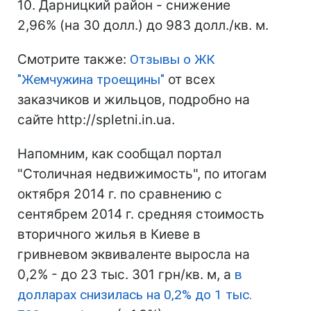
10. Дарницкий район - снижение
2,96% (на 30 долл.) до 983 долл./кв. м.
Смотрите также:
Отзывы о ЖК
"Жемчужина троещины"
от всех
заказчиков и жильцов, подробно на
сайте http://spletni.in.ua.
Напомним, как сообщал портал
"Столичная недвижимость", по итогам
октября 2014 г. по сравнению с
сентябрем 2014 г. средняя стоимость
вторичного жилья в Киеве в
гривневом эквиваленте выросла на
0,2% - до 23 тыс. 301 грн/кв. м, а
в
долларах снизилась на 0,2% до 1 тыс.