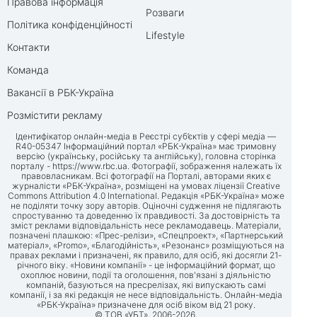
Правова інформація
Розваги
Політика конфіденційності
Lifestyle
Контакти
Команда
Вакансії в РБК-Україна
Розмістити рекламу
Ідентифікатор онлайн-медіа в Реєстрі суб’єктів у сфері медіа —
R40-05347 Інформаційний портал «РБК-Україна» має тримовну
версію (українську, російську та англійську), головна сторінка
порталу -
https://www.rbc.ua
. Фотографії, зображення належать їх
правовласникам. Всі фотографії на Порталі, авторами яких є
журналісти «РБК-Україна», розміщені на умовах ліцензії Creative
Commons Attribution 4.0 International. Редакція «РБК-Україна» може
не поділяти точку зору авторів. Оціночні судження не підлягають
спростуванню та доведенню їх правдивості. За достовірність та
зміст реклами відповідальність несе рекламодавець. Матеріали,
позначені плашкою: «Прес-релізи», «Спецпроект», «Партнерський
матеріал», «Promo», «Благодійність», «Резонанс» розміщуються на
правах реклами і призначені, як правило, для осіб, які досягли 21-
річного віку. «Новини компанії» - це інформаційний формат, що
охоплює новини, події та оголошення, пов'язані з діяльністю
компаній, базуються на пресрелізах, які випускають самі
компанії, і за які редакція не несе відповідальність. Онлайн-медіа
«РБК-Україна» призначене для осіб віком від 21 року.
© ТОВ «УБТ», 2006-2026.