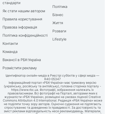
стандарти
Політика
Як стати нашим автором
Бізнес
Правила користування
Життя
Правова інформація
Розваги
Політика конфіденційності
Lifestyle
Контакти
Команда
Вакансії в РБК-Україна
Розмістити рекламу
Ідентифікатор онлайн-медіа в Реєстрі суб’єктів у сфері медіа —
R40-05347
Інформаційний портал «РБК-Україна» має тримовну версію
(українську, російську та англійську), головна сторінка порталу -
https://www.rbc.ua
. Фотографії, зображення належать їх
правовласникам. Всі фотографії на Порталі, авторами яких є
журналісти «РБК-Україна», розміщені на умовах ліцензії Creative
Commons Attribution 4.0 International. Редакція «РБК-Україна» може
не поділяти точку зору авторів. Оціночні судження не підлягають
спростуванню та доведенню їх правдивості. За достовірність та
зміст реклами відповідальність несе рекламодавець. Матеріали,