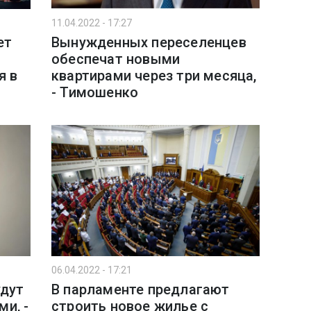
11.04.2022 - 17:27
ет
Вынужденных переселенцев
обеспечат новыми
я в
квартирами через три месяца,
- Тимошенко
06.04.2022 - 17:21
удут
В парламенте предлагают
и, -
строить новое жилье с