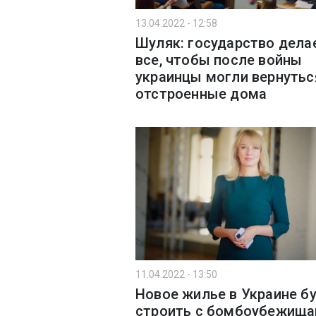
13.04.2022 - 12:58
Шуляк: государство дела
все, чтобы после войны
украинцы могли вернутьс
отстроенные дома
11.04.2022 - 13:50
Новое жилье в Украине б
строить с бомбоубежищам