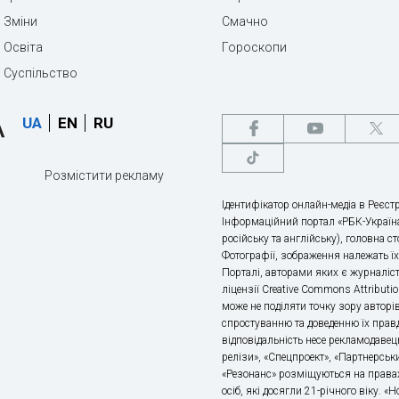
Зміни
Смачно
Освіта
Гороскопи
Суспільство
UA
EN
RU
Розмістити рекламу
Ідентифікатор онлайн-медіа в Реєстр
Інформаційний портал «РБК-Україна
російську та англійську), головна с
Фотографії, зображення належать ї
Порталі, авторами яких є журналіс
ліцензії Creative Commons Attributio
може не поділяти точку зору авторі
спростуванню та доведенню їх правд
відповідальність несе рекламодавец
релізи», «Спецпроект», «Партнерськи
«Резонанс» розміщуються на правах
осіб, які досягли 21-річного віку. 