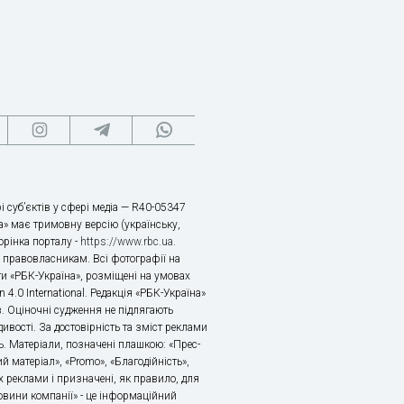
і суб’єктів у сфері медіа — R40-05347
» має тримовну версію (українську,
торінка порталу -
https://www.rbc.ua
.
х правовласникам. Всі фотографії на
ти «РБК-Україна», розміщені на умовах
n 4.0 International. Редакція «РБК-Україна»
в. Оціночні судження не підлягають
ивості. За достовірність та зміст реклами
ь. Матеріали, позначені плашкою: «Прес-
й матеріал», «Promo», «Благодійність»,
 реклами і призначені, як правило, для
«Новини компанії» - це інформаційний