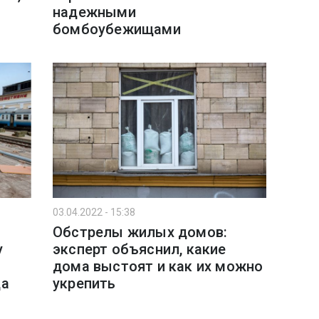
надежными
бомбоубежищами
03.04.2022 - 15:38
Обстрелы жилых домов:
у
эксперт объяснил, какие
дома выстоят и как их можно
ца
укрепить