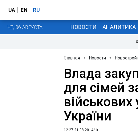
UA
EN
RU
НОВОСТИ
АНАЛИТИКА
ЧТ, 06 АВГУСТА
О
Главная
»
Новости
»
Новострой
Влада закуп
для сімей з
військових 
України
12:27 21.08.2014 Чт