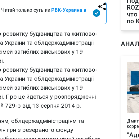
Под
ROZ
 Читай только суть из
РБК-Украина в
что
по 
о розвитку будівництва та житлово-
 України та облдержадміністрації
АНАЛ
імей загиблих військових у 19
і.
о розвитку будівництва та житлово-
 України та облдержадміністрації
імей загиблих військових у 19
ві. Про це йдеться у розпорядженні
 № 729-р від 13 серпня 2014 р.
ням, облдержадміністраціям та
Дмит
корре
млн грн з резервного фонду
"Ад
абезпечення житлом сімей загиблих