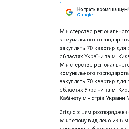
Не трать время на шум!
Google
Міністерство регіональног
комунального господарства
закуплять 70 квартир для с
областях України та м. Києв
Міністерство регіональног
комунального господарства
закуплять 70 квартир для с
областях України та м. Киє
Кабінету міністрів України
Згідно з цим розпоряджен
Мінрегіону виділено 23,6 
державного бюджету для з