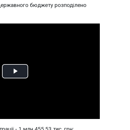
державного бюджету розподілено
Play
Video
ації - 1 млн 455,53 тис. грн;