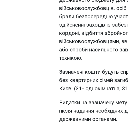
військовослужбовців, осіб 
брали безпосередню участь
здійсненні заходів із заб
кордоні, відбиття збройно
військовослужбовцями, зві
або спроби насильного за
технікою.
Зазначені кошти будуть сп
без квартирних сімей загиб
Києві (31- однокімнатна, 31
Видатки на зазначену мету
після надання необхідних 
державними органами.