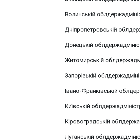
Волинській облдержадмініст
Дніпропетровській облдержад
Донецькій облдержадміністр
Житомирській облдержадміні
Запорізькій облдержадмініст
Івано-Франківській облдерж
Київській облдержадміністра
Кіровоградській облдержадм
Луганській облдержадміністр