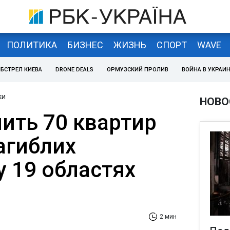
ПОЛИТИКА
БИЗНЕС
ЖИЗНЬ
СПОРТ
WAVE
БСТРЕЛ КИЕВА
DRONE DEALS
ОРМУЗСКИЙ ПРОЛИВ
ВОЙНА В УКРАИ
ки
НОВО
ить 70 квартир
агиблих
у 19 областях
2 мин