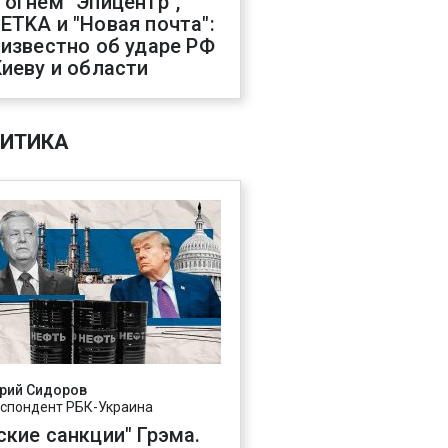
 огнем "Эпицентр",
ETKA и "Новая почта":
 известно об ударе РФ
Киеву и области
ИТИКА
рий Сидоров
спондент РБК-Украина
ские санкции" Грэма.