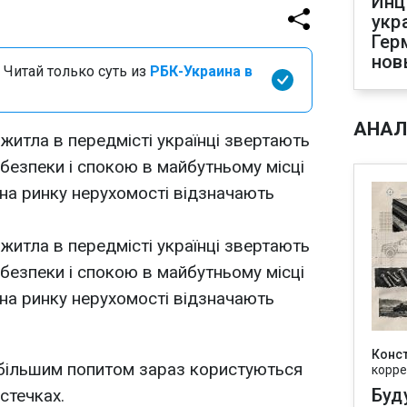
Инц
укр
Гер
нов
 Читай только суть из
РБК-Украина в
АНАЛ
житла в передмісті українці звертають
 безпеки і спокою в майбутньому місці
 на ринку нерухомості відзначають
житла в передмісті українці звертають
 безпеки і спокою в майбутньому місці
 на ринку нерухомості відзначають
Конс
 більшим попитом зараз користуються
корре
Буд
стечках.