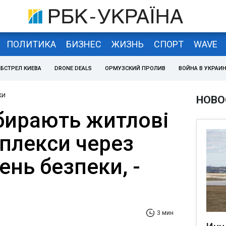
ПОЛИТИКА
БИЗНЕС
ЖИЗНЬ
СПОРТ
WAVE
БСТРЕЛ КИЕВА
DRONE DEALS
ОРМУЗСКИЙ ПРОЛИВ
ВОЙНА В УКРАИ
ки
НОВО
ибирають житлові
мплекси через
ень безпеки, -
3 мин