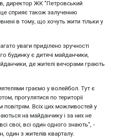
ов, директор ЖК "Петровський
, це сприяє також залученню
евнені в тому, що хочуть жити тільки у
агато уваги приділено зручності
го будинку є дитячі майданчики,
айданчики, де жителі вечорами грають
иятелями граємо у волейбол. Тут є
том, прогулятися по території
м повітрям. Всіх цих можливостей у
раються на майданчику і за них не
всі свої, всі один одного знають", -
, один з жителів кварталу.