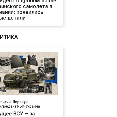
идент с дроном возле
аинского самолета в
мании: появились
ые детали
ИТИКА
тантин Широкун
спондент РБК-Украина
ущее ВСУ – за