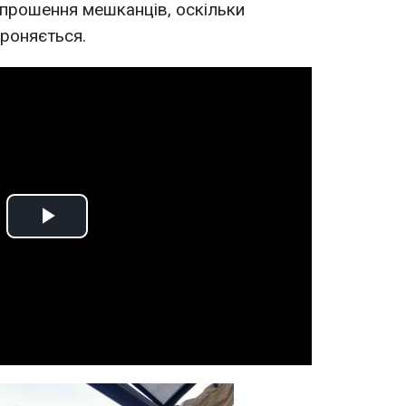
апрошення мешканців, оскільки
ороняється.
Play
Video