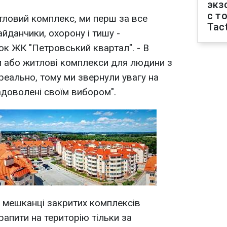
экз
с т
тловий комплекс, ми перш за все
Tact
айданчики, охорону і тишу -
к ЖК "Петровський квартал". - В
ки або житлові комплекси для людини з
еально, тому ми звернули увагу на
адоволені своїм вибором".
 мешканці закритих комплексів
апити на територію тільки за