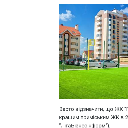
Варто відзначити, що ЖК "
кращим приміським ЖК в 20
"ЛігаБізнесІнформ").