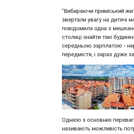
"Вибираючи приміський жи
звертали увагу на дитячі м
повідомила одна з мешкано
столиці знайти такі будин
середньою зарплатою - нер
передмістя, і зараз дуже з
Однією з основних переваг
називають можливість потр