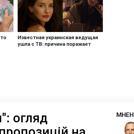
": огляд
МНЕН
пропозицій на