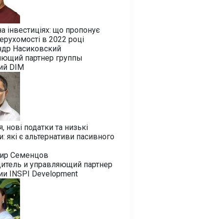
на інвестиціях: що пропонує
ерухомості в 2022 році
ндр Насиковский
яющий партнер группы
ий DIM
я, нові податки та низькі
и: які є альтернативи пасивного
ир Семенцов
дитель и управляющий партнер
и INSPI Development