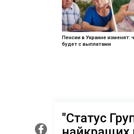
"Статус Груп
найкращих 