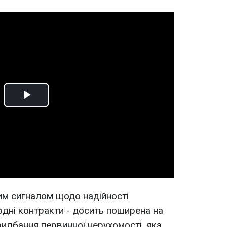
Play
Video
им сигналом щодо надійності
дні контракти - досить поширена на
ридбання первинної нерухомості, яка