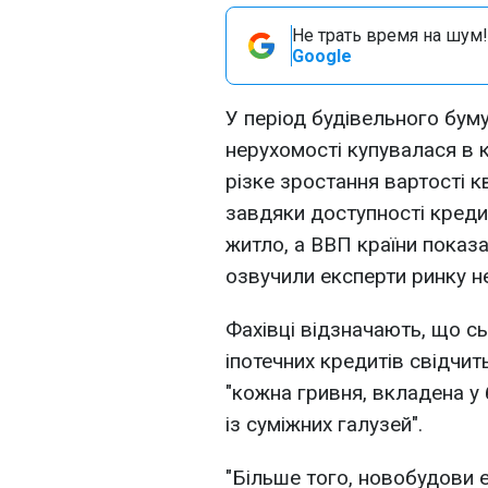
Не трать время на шум!
Google
У період будівельного бум
нерухомості купувалася в 
різке зростання вартості к
завдяки доступності кредит
житло, а ВВП країни показ
озвучили експерти ринку н
Фахівці відзначають, що с
іпотечних кредитів свідчит
"кожна гривня, вкладена у 
із суміжних галузей".
"Більше того, новобудови 