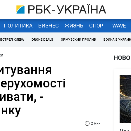
ПОЛИТИКА
БИЗНЕС
ЖИЗНЬ
СПОРТ
WAVE
БСТРЕЛ КИЕВА
DRONE DEALS
ОРМУЗСКИЙ ПРОЛИВ
ВОЙНА В УКРАИ
ки
НОВО
итування
нерухомості
вати, -
инку
2 мин