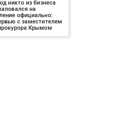
год никто из бизнеса
жаловался на
ление официально:
ервью с заместителем
прокурора Крымом