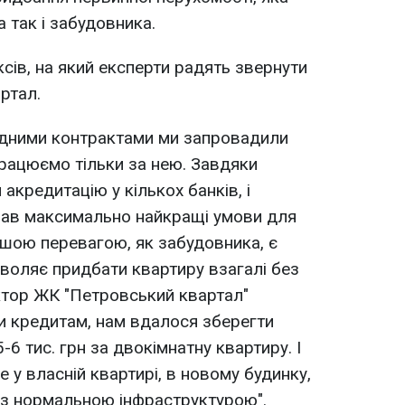
 так і забудовника.
сів, на який експерти радять звернути
ртал.
дними контрактами ми запровадили
працюємо тільки за нею. Завдяки
акредитацію у кількох банків, і
авав максимально найкращі умови для
ашою перевагою, як забудовника, є
зволяє придбати квартиру взагалі без
ктор ЖК "Петровський квартал"
и кредитам, нам вдалося зберегти
5-6 тис. грн за двокімнатну квартиру. І
 у власній квартирі, в новому будинку,
і з нормальною інфраструктурою".