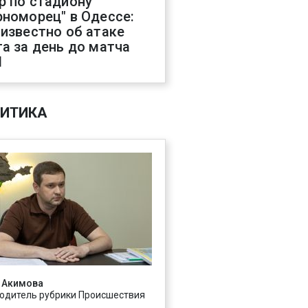
р по стадиону
рноморец" в Одессе:
 известно об атаке
га за день до матча
Л
ИТИКА
 Акимова
одитель рубрики Происшествия