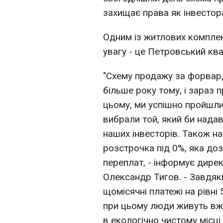
захищає права як інвестора
Одним із житлових комплек
увагу - це Петровський ква
"Схему продажу за форвар
більше року тому, і зараз 
цьому, ми успішно пройшли 
вибрали той, який би над
наших інвесторів. Також н
розстрочка під 0%, яка до
переплат, - інформує дире
Олександр Тигов. - Завдяк
щомісячні платежі на рівні 
при цьому люди живуть вже
в екологічно чистому місц