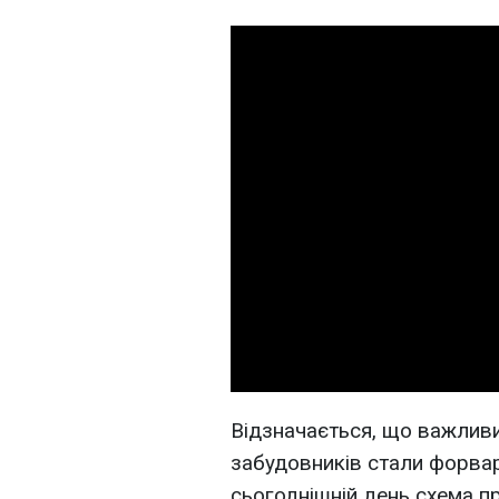
Відзначається, що важлив
забудовників стали форвар
сьогоднішній день схема п