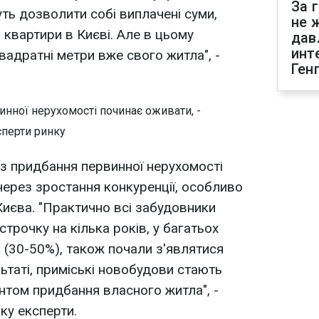
За 
ть дозволити собі виплачені суми,
не 
 квартири в Києві. Але в цьому
дав
инт
вадратні метри вже свого житла", -
Ген
аз придбання первинної нерухомості
через зростання конкуренції, особливо
Києва. "Практично всі забудовники
трочку на кілька років, у багатьох
 (30-50%), також почали з'являтися
ьтаті, приміські новобудови стають
том придбання власного житла", -
ку експерти.