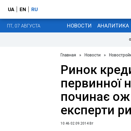
UA
EN
RU
НОВОСТИ
АНАЛИТИКА
ПТ, 07 АВГУСТА
О
Главная
»
Новости
»
Новострой
Ринок кред
первинної 
починає ожи
експерти р
10:46 02.09.2014 Вт