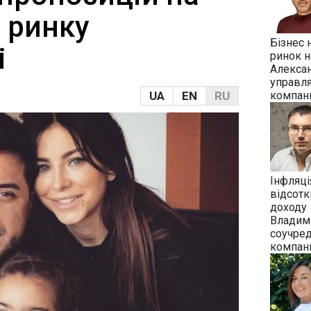
 ринку
Бізнес 
і
ринок н
Алекса
управл
UA
EN
RU
компан
Інфляці
відсотк
доходу
Владим
соучре
компани