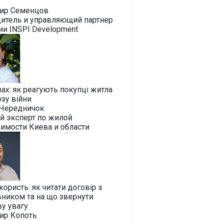
ир Семенцов
дитель и управляющий партнер
и INSPI Development
зах: як реагують покупці житла
озу війни
 Чередничок
й эксперт по жилой
имости Киева и области
 користь: як читати договір з
ником та на що звернути
у увагу
ир Копоть