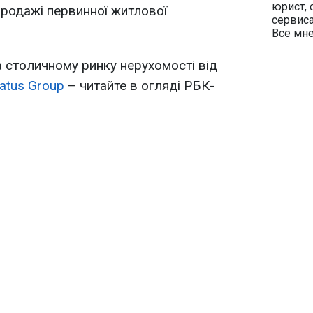
юрист, 
родажі первинної житлової
сервиса
Все мн
а столичному ринку нерухомості від
tatus Group
– читайте в огляді РБК-