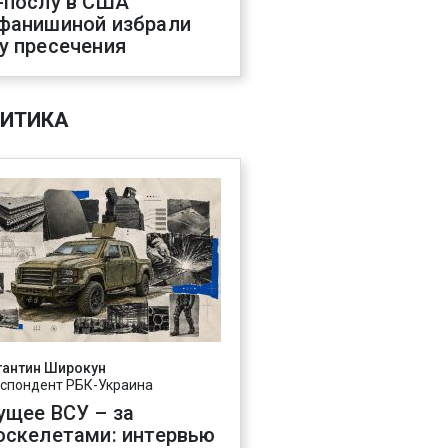
-послу в США
фанишиной избрали
у пресечения
ИТИКА
тантин Широкун
спондент РБК-Украина
ущее ВСУ – за
оскелетами: интервью