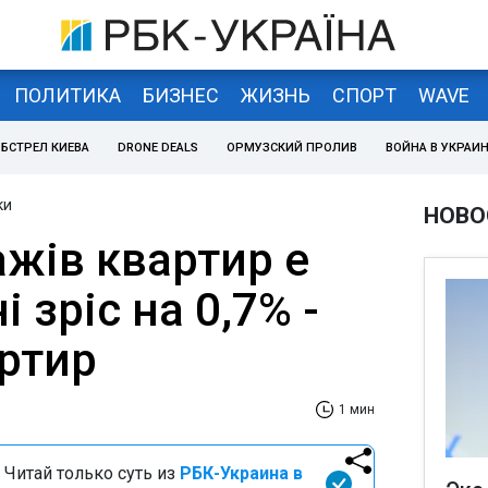
ПОЛИТИКА
БИЗНЕС
ЖИЗНЬ
СПОРТ
WAVE
БСТРЕЛ КИЕВА
DRONE DEALS
ОРМУЗСКИЙ ПРОЛИВ
ВОЙНА В УКРАИ
ки
НОВО
жів квартир e
і зріс на 0,7% -
артир
1 мин
 Читай только суть из
РБК-Украина в