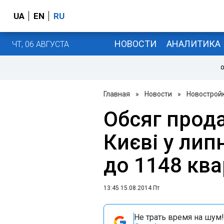
UA
EN
RU
НОВОСТИ
АНАЛИТИКА
ЧТ, 06 АВГУСТА
О
Главная
»
Новости
»
Новострой
Обсяг прода
Києві у липн
до 1148 кв
13:45 15.08.2014 Пт
Не трать время на шум!