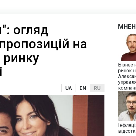
": огляд
МНЕН
пропозицій на
 ринку
Бізнес 
і
ринок н
Алекса
управл
UA
EN
RU
компан
Інфляці
відсотк