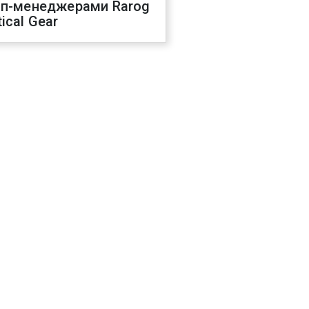
оп-менеджерами Rarog
ical Gear