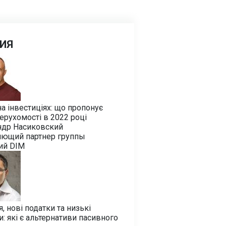
ИЯ
на інвестиціях: що пропонує
ерухомості в 2022 році
ндр Насиковский
яющий партнер группы
ий DIM
я, нові податки та низькі
и: які є альтернативи пасивного