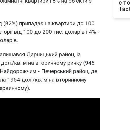
окімнатні квартири і 8% на об'єкти з
с т
Tact
д (82%) припадає на квартири до 100
егорії від 100 до 200 тис. доларів і 4% -
доларів.
лишався Дарницький район, із
дол./кв. м на вторинному ринку (946
. Найдорожчим - Печерський район, де
ла 1954 дол./кв. м на вторинному
первинному).