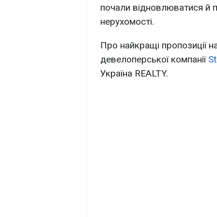
почали відновлюватися й п
нерухомості.
Про найкращі пропозиції н
девелоперської компанії
S
Україна REALTY.