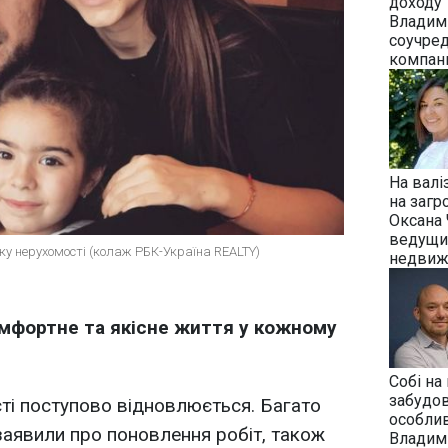
доходу
Владим
соучре
компани
На валі
на загр
Оксана
ведущи
ку нерухомості (колаж РБК-Україна REALTY)
недвиж
омфортне та якісне життя у кожному
Собі на
забудов
ті поступово відновлюється. Багато
особлив
заявили про поновлення робіт, також
Владим