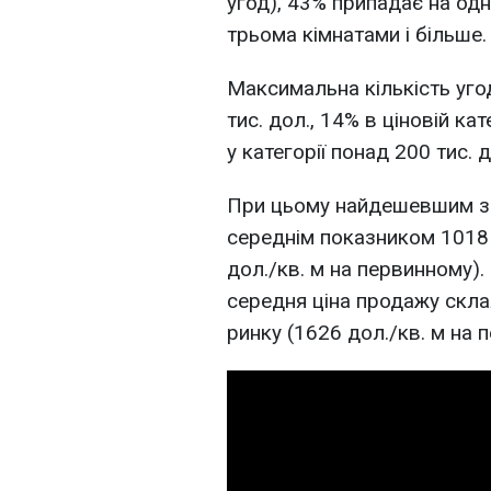
угод), 43% припадає на одн
трьома кімнатами і більше.
Максимальна кількість уго
тис. дол., 14% в ціновій кат
у категорії понад 200 тис. 
При цьому найдешевшим за
середнім показником 1018 
дол./кв. м на первинному)
середня ціна продажу скла
ринку (1626 дол./кв. м на 