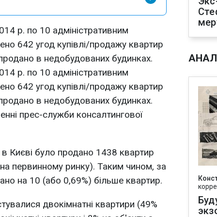
Экс
Сте
мер
2014 р. по 10 адміністративним
ено 642 угод купівлі/продажу квартир
АНАЛ
 продано в недобудованих будинках.
2014 р. по 10 адміністративним
ено 642 угод купівлі/продажу квартир
 продано в недобудованих будинках.
енні прес-служби консалтингової
. в Києві було продано 1438 квартир
 на первинному ринку). Таким чином, за
Конс
ано на 10 (або 0,69%) більше квартир.
корре
Буд
тувалися двокімнатні квартири (49%
экз