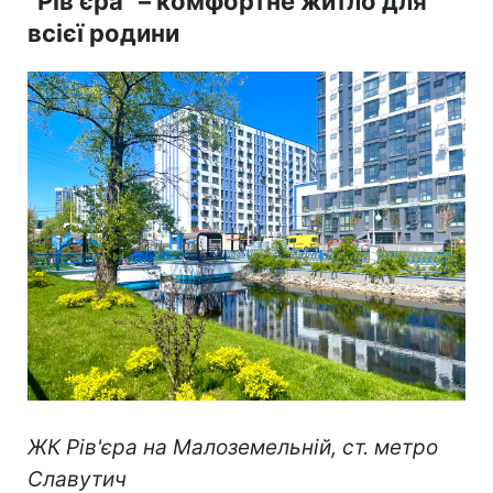
"Рів'єра" – комфортне житло для
всієї родини
ЖК Рів'єра на Малоземельній, ст. метро
Славутич