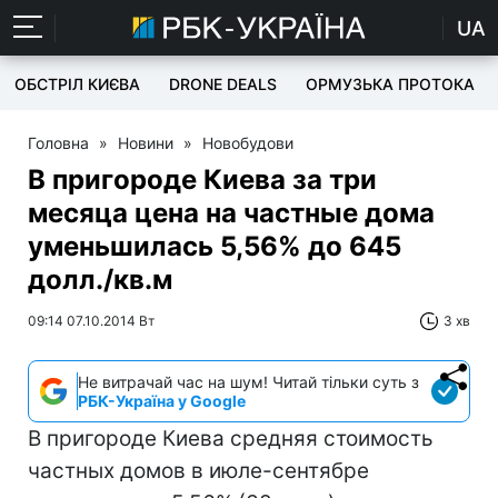
UA
ОБСТРІЛ КИЄВА
DRONE DEALS
ОРМУЗЬКА ПРОТОКА
Головна
»
Новини
»
Новобудови
В пригороде Киева за три
месяца цена на частные дома
уменьшилась 5,56% до 645
долл./кв.м
09:14 07.10.2014 Вт
3 хв
Не витрачай час на шум! Читай тільки суть з
РБК-Україна у Google
В пригороде Киева средняя стоимость
частных домов в июле-сентябре